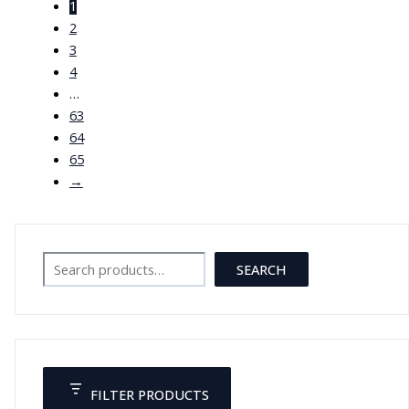
مدخل BNC
1
2
JOD
50.00
3
4
…
63
64
65
→
Search
SEARCH
FILTER PRODUCTS