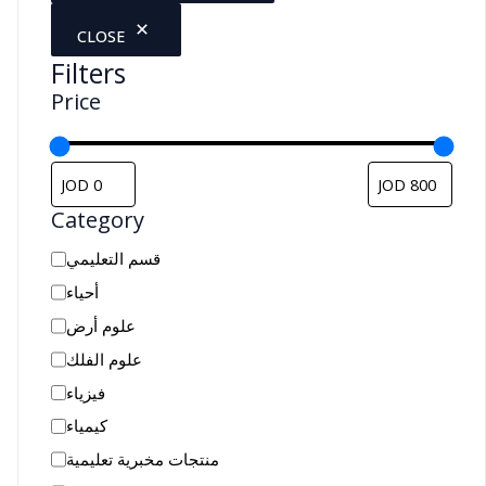
CLOSE
Filters
Price
Category
C
قسم التعليمي
a
أحياء
t
علوم أرض
e
علوم الفلك
g
فيزياء
o
كيمياء
r
منتجات مخبرية تعليمية
y