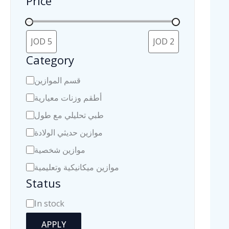
Price
Category
C
قسم الموازين
a
أطقم وزنات معيارية
t
طبي تحليلي مع طول
e
موازين حديثي الولادة
g
موازين شخصية
o
موازين ميكانيكية وتعليمية
r
Status
y
A
In stock
v
APPLY