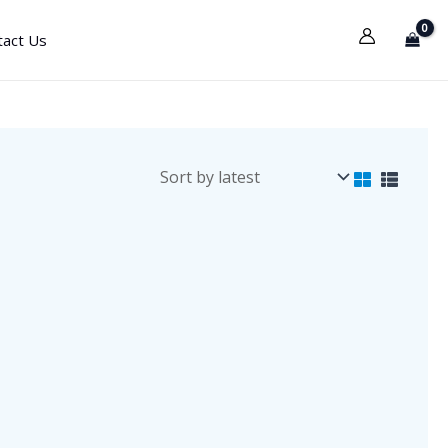
tact Us
ميزان رقمي محمول لحديثي الولادة
ميزان مؤشر م