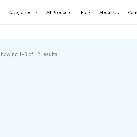
Categories
All Products
Blog
About Us
Con
Sorted
Showing 1–8 of 12 results
by
latest
حمول لحديثي الولادة
ميزان إلكتروني تحليلي للجسم مع