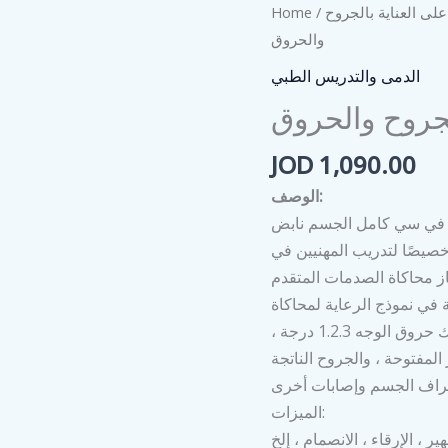
على العناية بالجروح
/
Home
والحروق
الدمى والتدريس الطبي
لجروح والحروق
JOD
1,090.00
الوصف:
ي في سي كامل الجسم نابض
صيصًا لتدريب المهنيين في
ز محاكاة الصدمات المتقدم
مة في نموذج الرعاية لمحاكاة
مجموعة متنوعة من الصدمات الجسدية ، بما في ذلك حروق الوجه 1.2.3 درجة ،
المفتوحة ، والجروح الناتجة
الميزات:
ر ، الإرقاء ، الانصمام ، إلخ