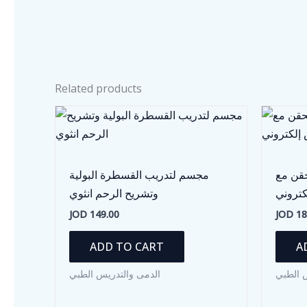
Related products
حقن مع
مجسم لتدريب القسطرة البولية
تروني
وتشريح الرحم انثوي
JOD
149.00
JOD
18
ADD TO CART
A
 الطبي
الدمى والتدريس الطبي