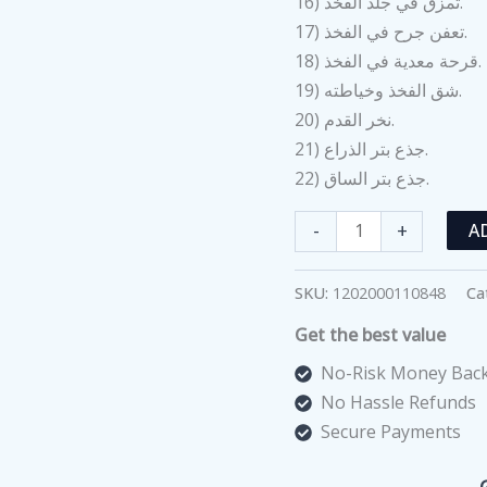
16) تمزق في جلد الفخذ.
17) تعفن جرح في الفخذ.
18) قرحة معدية في الفخذ.
19) شق الفخذ وخياطته.
20) نخر القدم.
21) جذع بتر الذراع.
22) جذع بتر الساق.
دمية
-
+
A
التدريب
على
SKU:
1202000110848
Ca
العناية
Get the best value
بالجروح
والحروق
No-Risk Money Back
quantity
No Hassle Refunds
Secure Payments