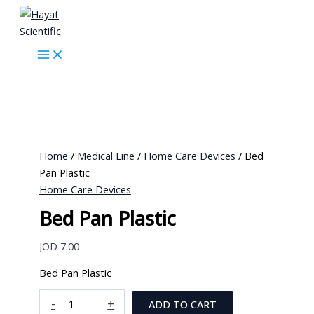
Skip
to
content
Home
/
Medical Line
/
Home Care Devices
/ Bed
Pan Plastic
Home Care Devices
Bed Pan Plastic
JOD
7.00
Bed Pan Plastic
Bed
-
+
ADD TO CART