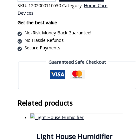
Pan
SKU:
1202000110530
Category:
Home Care
Plastic
Devices
quantity
Get the best value
No-Risk Money Back Guarantee!
No Hassle Refunds
Secure Payments
Guaranteed Safe Checkout
Related products
Light House Humidifier