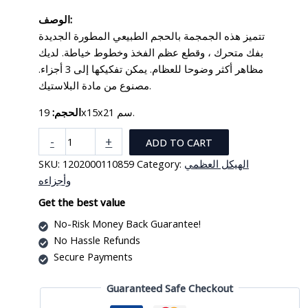
الوصف:
تتميز هذه الجمجمة بالحجم الطبيعي المطورة الجديدة
بفك متحرك ، وقطع عظم الفخذ وخطوط خياطة. لديك
مظاهر أكثر وضوحا للعظام. يمكن تفكيكها إلى 3 أجزاء.
مصنوع من مادة البلاستيك.
19x15x21 سم.
الحجم:
مجسم
-
+
ADD TO CART
جمجمة
SKU:
1202000110859
Category:
الهيكل العظمي
بالحجم
وأجزاءه
الطبيعي
quantity
Get the best value
No-Risk Money Back Guarantee!
No Hassle Refunds
Secure Payments
Guaranteed Safe Checkout