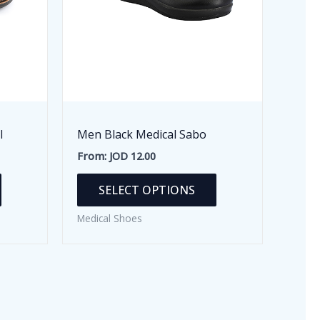
l
Men Black Medical Sabo
From:
JOD
12.00
This
This
SELECT OPTIONS
product
product
has
has
Medical Shoes
multiple
multiple
variants.
variants.
The
The
options
options
may
may