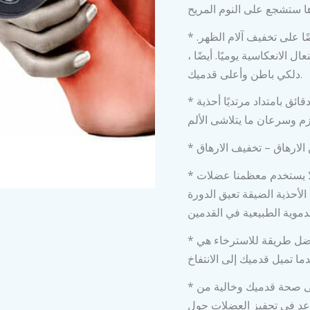
* يخفف الأوجاع والآلام – يساعد علم انعكاسات القدم أيضًا على تخفيف آلام الظهر.
باستخدام النعال الانعكاسية يوميًا. أيضًا
دلكي باطن وأعلى قدميك.
* إذا كنت تعانين من آلام في الرقبة ، فقم بالمشي لمدة 5 دقائق بامتداد مرتديًا أحذية
* يحسن الدورة الدموية – بسبب أنماط الحياة المستقرة ، لا يستخدم معظمنا عضلات
الأحذية الضيقة تعيق الدورة
* يساعدك على الاسترخاء – بعد يوم طويل متعب ، فإن أفضل طريقة للاسترخاء هي
* يجعل القدم أكثر صحة – طريقة واحدة سهلة للحفاظ على صحة قدميك وخالية من
اعد في تحفيز العضلات حول