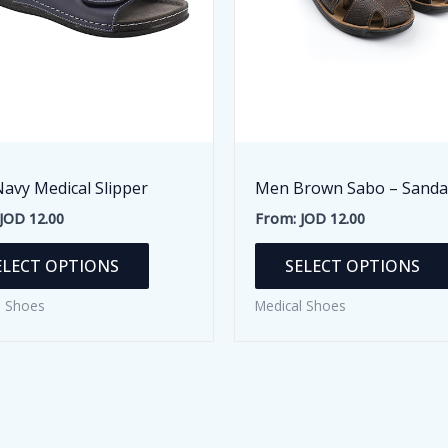
avy Medical Slipper
Men Brown Sabo – Sanda
JOD
12.00
From:
JOD
12.00
This
ELECT OPTIONS
SELECT OPTIONS
product
has
l Shoes
Medical Shoes
multiple
variants.
The
options
may