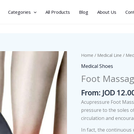
Categories
All Products
Blog
About Us
Con
Home
/
Medical Line
/
Med
Medical Shoes
Foot Massag
From:
JOD
12.0
Acupressure Foot Massa
pressure to the soles o
circulation and encoura
In fact, the continuous