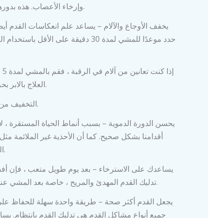
وإرخاء الأعصاب. هذه بدورها ستشجع على النوم المريح.
حدد موعدًا للمشي لمدة 30 دقيقة على الأقل  ،
العلاج بالابر بحزم وسرعان ما يتلاشى الألم.
* التخفيف من الارهاق – تخفيف الارهاق.
أقدامنا بشكل صحيح. كما أن الأحذية غير الملائمة مثل 
الدموية الطبيعية في القدمين.
تدليك القدم المهدئ والمريح ، خاصة بعد المشي عندما تميل قدميك إلى الانتفاخ.
جميع أنواع مشاكل القدم هي تدليك القدم بانتظام. يس