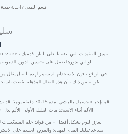
be
be
س
أحذية طبية
/
قسم الطبي
chosen
chosen
on
on
سليب
the
the
product
product
0
page
page
والتي بدورها تعمل على تحسين الدورة الدموية وتعزيز صحة الجسم بالكامل!
في الواقع ، فإن الاستخدام المستمر لهذه النعال يقلل من ت
غرابة من ذلك ، أن هذه النعال المذهلة صُنعت باستخ
قم بإحماء جسمك بالمشي لمدة 15-0
الألم أثناء الاستخدامات القليلة الأولى. الألم يدل على أن الكرات الدوارة تعمل!
يساعد تدليك القدم المهدئ والمريح الجسم على الاستر