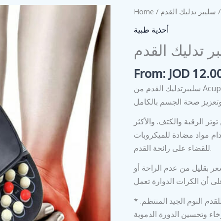
be
Home
/
/ ليبر تدليك القدم
chosen
أحذية طبية
on
ر تدليك القدم
the
product
From:
JOD
12.0
page
سليبرتدليك القدم من Acupressure تتميز بالعقيدات التي تضغط على باطن قدميك ،
وتر الرقبة والكتف. والأكثر
دام مواد مضادة للميكروبات
للقضاء على رائحة القدم.
3 دقيقة يوميًا. قد تشعر بقليل من عدم الراحة أو
* يعزز النوم بشكل أفضل – من فوائد علم المنعكسات للقدم النوم الجيد المنتظم.
خاء وتحسين الدورة الدموية