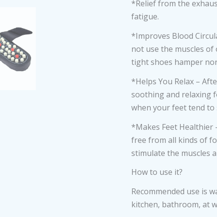
*Relief from the exhaus
fatigue.
*Improves Blood Circula
not use the muscles of 
tight shoes hamper norm
*Helps You Relax – After
soothing and relaxing f
when your feet tend to 
*Makes Feet Healthier 
free from all kinds of f
stimulate the muscles a
How to use it?
Recommended use is wal
kitchen, bathroom, at 