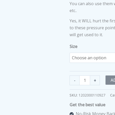
You can also use them w
etc..
Yes, it WILL hurt the fi
to these pressure points
will get used to it.
Size
Foot
-
+
A
Massaging
Slippers
SKU:
1202000110927
Ca
quantity
Get the best value
No-Risk Money Back