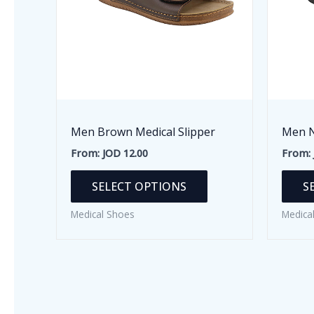
Men Brown Medical Slipper
Men N
From:
JOD
12.00
From:
This
SELECT OPTIONS
S
product
has
Medical Shoes
Medica
multiple
variants.
The
options
may