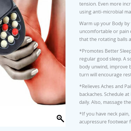
tension. Even more incr
using anti-microbial ma
Warm up your Body by wa
uncomfortable or pain d
that the rotating balls 
*Promotes Better Sleep 
regular good sleep. A s
body unwind, improve bl
turn will encourage rest
*Relieves Aches and Pai
backaches. Schedule at 
daily. Also, massage the
*If you have neck pain,
acupressure footwear fi