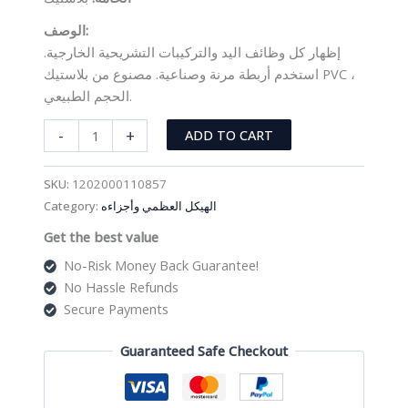
الوصف:
إظهار كل وظائف اليد والتركيبات التشريحية الخارجية.
استخدم أربطة مرنة وصناعية. مصنوع من بلاستيك PVC ،
الحجم الطبيعي.
مجسم
-
+
ADD TO CART
مفصل
اليد
SKU:
1202000110857
بالحجم
Category:
الهيكل العظمي وأجزاءه
الطبيعي
Get the best value
مع
الأربطة
No-Risk Money Back Guarantee!
quantity
No Hassle Refunds
Secure Payments
Guaranteed Safe Checkout