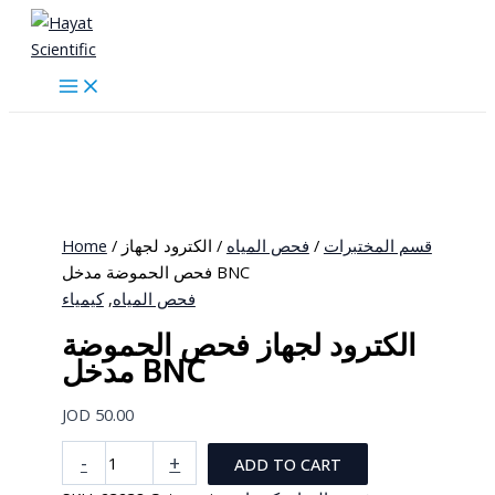
Skip
to
content
Home
/
/ الكترود لجهاز
فحص المياه
/
قسم المختبرات
فحص الحموضة مدخل BNC
كيمياء
,
فحص المياه
الكترود لجهاز فحص الحموضة
مدخل BNC
JOD
50.00
الكترود
-
+
ADD TO CART
لجهاز