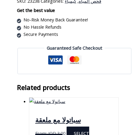
SKU:
23238
Categories:
كيمياء
,
فحص المياه
فحص
الحموضة
Get the best value
مدخل
No-Risk Money Back Guarantee!
BNC
No Hassle Refunds
quantity
Secure Payments
Guaranteed Safe Checkout
Related products
سباتولا مع ملعقة
From:
JOD
3.00
SELECT