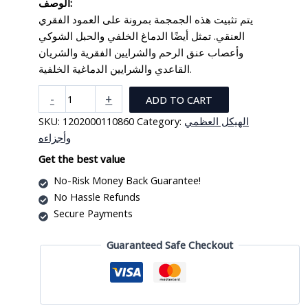
الوصف:
يتم تثبيت هذه الجمجمة بمرونة على العمود الفقري
العنقي. تمثل أيضًا الدماغ الخلفي والحبل الشوكي
وأعصاب عنق الرحم والشرايين الفقرية والشريان
القاعدي والشرايين الدماغية الخلفية.
مجسم
-
+
ADD TO CART
الجمجمة
SKU:
1202000110860
Category:
الهيكل العظمي
مع
وأجزاءه
العمود
الفقري
Get the best value
العنقي
No-Risk Money Back Guarantee!
quantity
No Hassle Refunds
Secure Payments
Guaranteed Safe Checkout