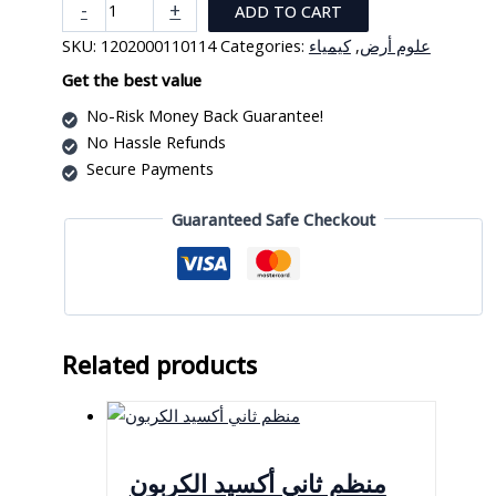
ميزان
-
+
ADD TO CART
حرارة
SKU:
1202000110114
Categories:
كيمياء
,
علوم أرض
داخلي
/
Get the best value
خارجي
No-Risk Money Back Guarantee!
مع
No Hassle Refunds
ساعة
Secure Payments
مقياس
الرطوبة
Guaranteed Safe Checkout
quantity
Related products
منظم ثاني أكسيد الكربون