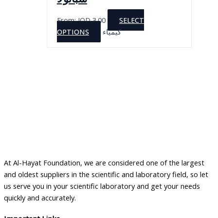
From:
JOD
3.00
SELECT
This
OPTIONS
كيمياء
product
has
multiple
variants.
The
options
may
be
chosen
on
the
At Al-Hayat Foundation, we are considered one of the largest
product
and oldest suppliers in the scientific and laboratory field, so let
page
us serve you in your scientific laboratory and get your needs
quickly and accurately.