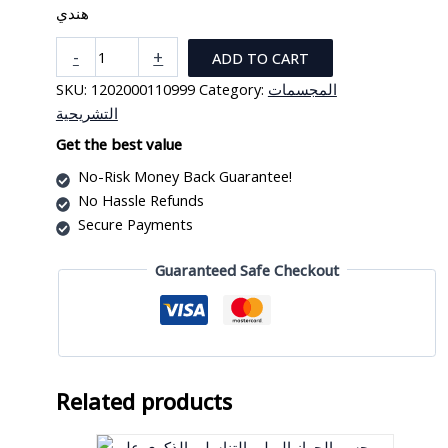
هندي
مجسم
-
+
ADD TO CART
الجهاز
SKU:
1202000110999
Category:
المجسمات
التناسلي
التشريحية
الذكري
على
Get the best value
لوحة
No-Risk Money Back Guarantee!
ثنائي
No Hassle Refunds
الأبعاد
Secure Payments
هندي
quantity
Guaranteed Safe Checkout
Related products