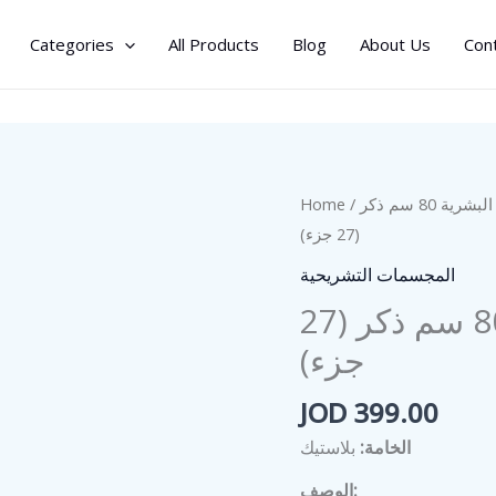
Categories
All Products
Blog
About Us
Con
Home
/
/ مجسم العضلات البشرية 80 سم ذكر
(27 جزء)
المجسمات التشريحية
مجسم العضلات البشرية 80 سم ذكر (27
جزء)
JOD
399.00
الخامة:
بلاستيك
الوصف: