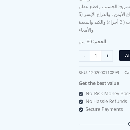
ا يتضمن 27 جزءًا قابلًا للتشريح: الجسم ، وقطع عظم
الساق ، والدماغ (جزءان) ، وجدار الصدر والبطن ، والذراع الأيمن ، والذراع الأيسر (5
أجزاء) ، والساق (9 أجزاء) ، والرئة (جزءان) ، والقلب ( 2 أجزاء) والكبد والمعدة
والأمعاء.
80 سم.
الحجم:
مجسم
-
+
A
العضلات
البشرية
SKU:
1202000110899
Ca
80
Get the best value
سم
ذكر
No-Risk Money Back
(27
No Hassle Refunds
جزء)
Secure Payments
quantity