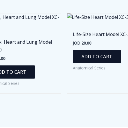
Life-Size Heart Model XC
x, Heart and Lung Model
JOD
20.00
0
ADD TO CART
.00
Anatomical Series
DD TO CART
ical Series