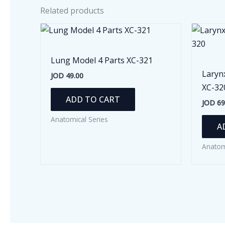
Related products
Lung Model 4 Parts XC-321
Laryn
JOD
49.00
XC-32
ADD TO CART
JOD
69
Anatomical Series
A
Anatom