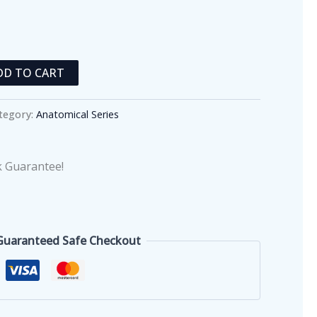
DD TO CART
tegory:
Anatomical Series
 Guarantee!
Guaranteed Safe Checkout