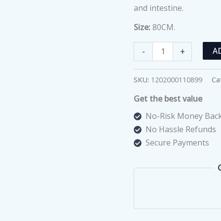
and intestine.
Size:
80CM.
80CM
-
+
A
HUMAN
MUSCLE
SKU:
1202000110899
Ca
MODEL
Get the best value
MALE
(27
No-Risk Money Back
PARTS)
No Hassle Refunds
XC-
Secure Payments
334
quantity