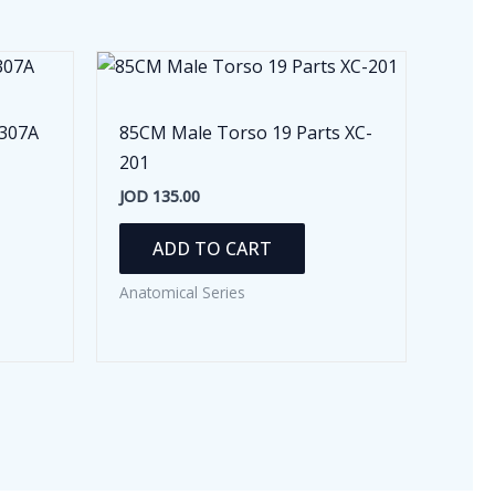
-307A
85CM Male Torso 19 Parts XC-
201
JOD
135.00
ADD TO CART
Anatomical Series