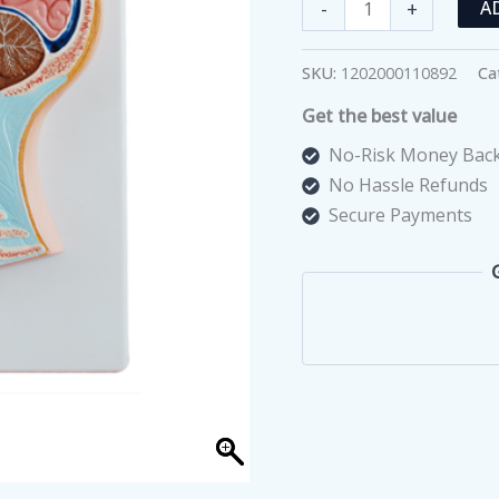
مجسم
-
+
A
مقطع
وسيط
SKU:
1202000110892
Ca
للرأس
Get the best value
quantity
No-Risk Money Back
No Hassle Refunds
Secure Payments