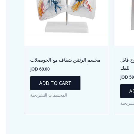
ح قابل
مجسم الرئتين شفاف مع الحويصلات
للفك
JOD
69.00
JOD
59
ADD TO CART
A
المجسمات التشريحية
شريحية