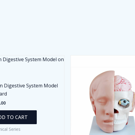
 Digestive System Model
ard
.00
DD TO CART
ical Series