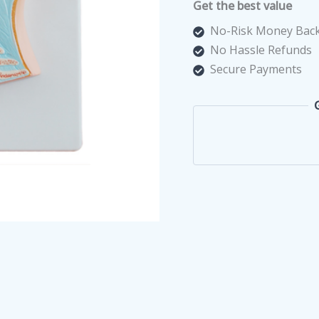
Get the best value
Head
XC-
No-Risk Money Back
319
No Hassle Refunds
quantity
Secure Payments