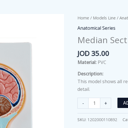
Home
/
Models Line
/
Anat
Anatomical Series
Median Sect
JOD
35.00
Material:
PVC
Description:
This model shows all re
detail.
Median
-
+
A
Section
of
SKU:
1202000110892
Ca
the