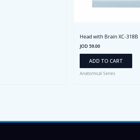
Head with Brain XC-318B
JOD
59.00
ADD TO CART
Anatomical Series