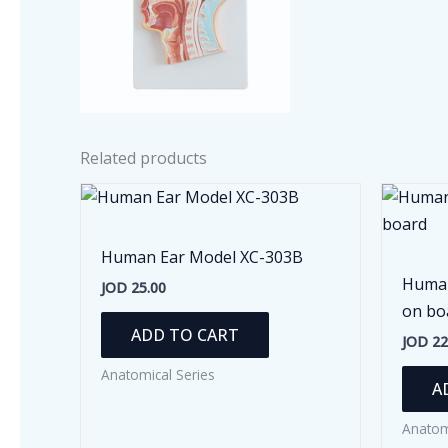
Related products
Human Ear Model XC-303B
Human
JOD
25.00
on bo
ADD TO CART
JOD
22
Anatomical Series
A
Anatom