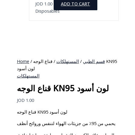
JOD
1.00
ADD TO CART
Disposables
Home
/
/ قناع الوجه KN95
المستهلكات
/
قسم الطبي
لون أسود
المستهلكات
قناع الوجه KN95 لون أسود
JOD
1.00
قناع الوجه KN95 لون أسود
يحمي من 95٪ من جزيئات الهواء لتنفس وروائح أنظف
المواد – فلاتر الكربون النشط مع طبقة حماية إضافية.