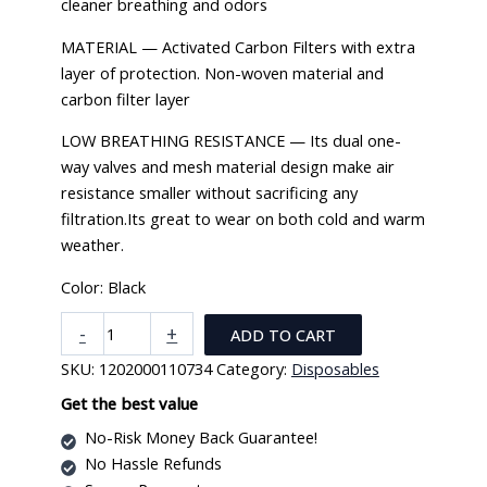
cleaner breathing and odors
MATERIAL — Activated Carbon Filters with extra
layer of protection. Non-woven material and
carbon filter layer
LOW BREATHING RESISTANCE — Its dual one-
way valves and mesh material design make air
resistance smaller without sacrificing any
filtration.Its great to wear on both cold and warm
weather.
Color: Black
Black
-
+
ADD TO CART
KN95
SKU:
1202000110734
Category:
Disposables
Face
Mask
Get the best value
quantity
No-Risk Money Back Guarantee!
No Hassle Refunds