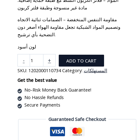
مادة غير منسوجة وطبقة فلتر كربون
مقاومة التنفس المنخفضة – الصمامات ثنائية الاتجاه
وتصميم المواد الشبكية تجعل مقاومة الهواء أصغر دون
التضحية بأي ترشيح.
لون أسود
قناع
-
+
ADD TO CART
الوجه
SKU:
1202000110734
Category:
المستهلكات
KN95
لون
Get the best value
أسود
No-Risk Money Back Guarantee!
quantity
No Hassle Refunds
Secure Payments
Guaranteed Safe Checkout