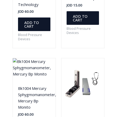
Technology
JOD
15.00
JOD
60.00
ADD TO
CART
ADD TO
CART
Blood Pressure
Devices
Blood Pressure
Devices
Bk1004 Mercury
Sphygmomanometer,
Mercury Bp
Monito
JOD
60.00