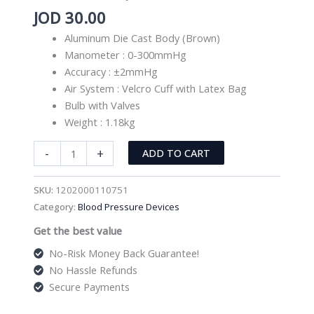
JOD
30.00
Aluminum Die Cast Body (Brown)
Manometer : 0-300mmHg
Accuracy : ±2mmHg
Air System : Velcro Cuff with Latex Bag
Bulb with Valves
Weight : 1.18kg
Mercurial
-
+
ADD TO CART
Sphygmomanometer
with
SKU:
1202000110751
Stethoscope
Category:
Blood Pressure Devices
ALPK2
Get the best value
quantity
No-Risk Money Back Guarantee!
No Hassle Refunds
Secure Payments