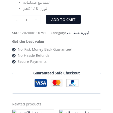
لمبة مع صمامات
الوزن: 1.18 كجم
مقياس
-
+
ADD TO CART
ضغط
الدم
SKU:
1202000110751
Category:
أجهزة ضغط الدم
الزئبقي
Get the best value
مع
سماعة
No-Risk Money Back Guarantee!
الطبيب
No Hassle Refunds
quantity
Secure Payments
Guaranteed Safe Checkout
Related products