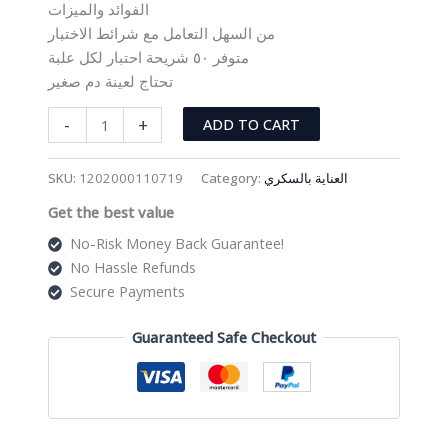
الفوائد والميزات
من السهل التعامل مع شرائط الاختبار
متوفر ٥٠ شريحة احتبار لكل علبة
تحتاج لعينة دم صغير
شرائح
-
+
ADD TO CART
فحص
السكر
SKU:
1202000110719
Category:
العناية بالسكري
بالدم
Get the best value
أكيوتشيك
بيرفورما
No-Risk Money Back Guarantee!
quantity
No Hassle Refunds
Secure Payments
Guaranteed Safe Checkout