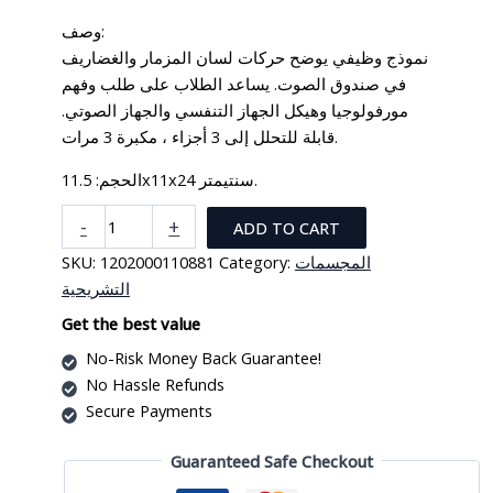
وصف:
نموذج وظيفي يوضح حركات لسان المزمار والغضاريف
في صندوق الصوت. يساعد الطلاب على طلب وفهم
مورفولوجيا وهيكل الجهاز التنفسي والجهاز الصوتي.
قابلة للتحلل إلى 3 أجزاء ، مكبرة 3 مرات.
الحجم: 11.5x11x24 سنتيمتر.
مجسم
-
+
ADD TO CART
مكبر
SKU:
1202000110881
Category:
المجسمات
للحنجرة
التشريحية
البشرية
quantity
Get the best value
No-Risk Money Back Guarantee!
No Hassle Refunds
Secure Payments
Guaranteed Safe Checkout