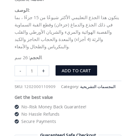
الوصف:
يتكون هذا الجذع التعليمي الأكثر شيوعًا من 15 جزءًا ، بما
في ذلك الجذع والدماغ (جزءان) وقطع القبة السماوية
والقصبة الهوائية والمريء والشريان الأورطي والقلب
والرئة (4 أجزاء) والمعدة والحجاب الحاجز والكبد
والبنكرياس والطحال والأمعاء.
26 سم.
الحجم:
مجسم
-
+
ADD TO CART
تشريحي
نصفي
المجسمات التشريحية
Category:
1202000110909
SKU:
ذكري
Get the best value
قياس
26
No-Risk Money Back Guarantee!
سم
No Hassle Refunds
(15
Secure Payments
جزء)
quantity
Guaranteed Safe Checkout