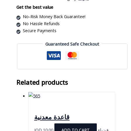
جرس
quantity
Get the best value
No-Risk Money Back Guarantee!
No Hassle Refunds
Secure Payments
Guaranteed Safe Checkout
Related products
قاعدة معدنية
JOD
10.00
ADD TO CART
فيزياء