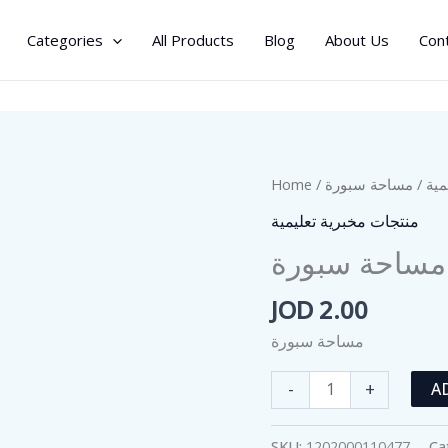
Categories
All Products
Blog
About Us
Con
Home
/
/ مساحة سبورة
مية
منتجات مخبرية تعليمية
مساحة سبورة
JOD
2.00
مساحة سبورة
مساحة
-
+
A
سبورة
quantity
SKU:
1202000110477
Ca