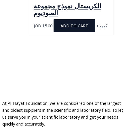
الكريستال نموذج مجموعة
page
الصوديوم
JOD
15.00
ADD TO CART
كيمياء
At Al-Hayat Foundation, we are considered one of the largest
and oldest suppliers in the scientific and laboratory field, so let
us serve you in your scientific laboratory and get your needs
quickly and accurately.