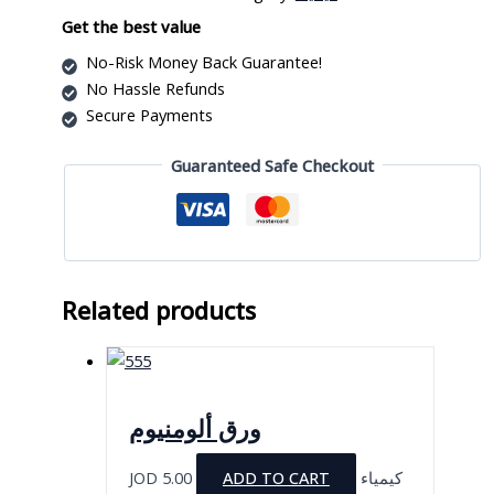
مع
مفتاح
Get the best value
quantity
No-Risk Money Back Guarantee!
No Hassle Refunds
Secure Payments
Guaranteed Safe Checkout
Related products
ورق ألومنيوم
JOD
5.00
ADD TO CART
كيمياء