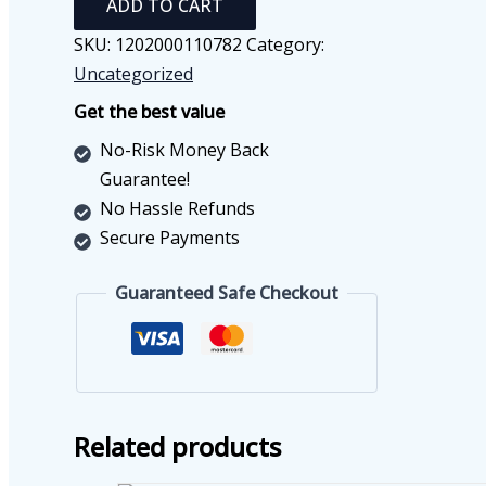
ADD TO CART
رقمي
quantity
SKU:
1202000110782
Category:
Uncategorized
Get the best value
No-Risk Money Back
Guarantee!
No Hassle Refunds
Secure Payments
Guaranteed Safe Checkout
Related products