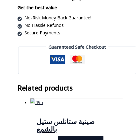
quantity
Get the best value
No-Risk Money Back Guarantee!
No Hassle Refunds
Secure Payments
Guaranteed Safe Checkout
Related products
صينية ستانلس ستيل
بالشمع