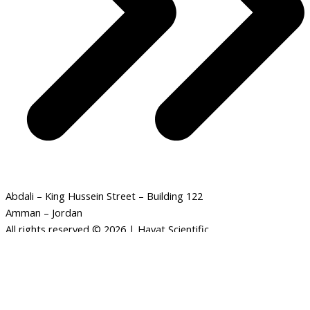
Abdali – King Hussein Street – Building 122
Amman – Jordan
All rights reserved © 2026 | Hayat Scientific
مجسم
-
+
ADD TO CART
الحمض
النووي