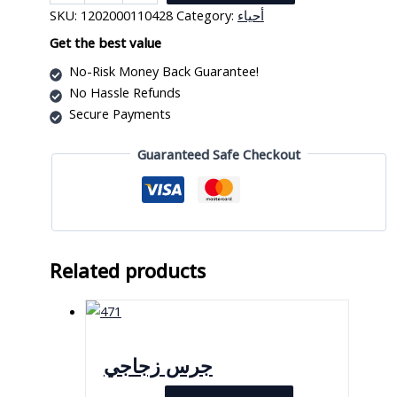
رول
SKU:
1202000110428
Category:
أحياء
للفانوس
السحري
Get the best value
quantity
No-Risk Money Back Guarantee!
No Hassle Refunds
Secure Payments
Guaranteed Safe Checkout
Related products
جرس زجاجي