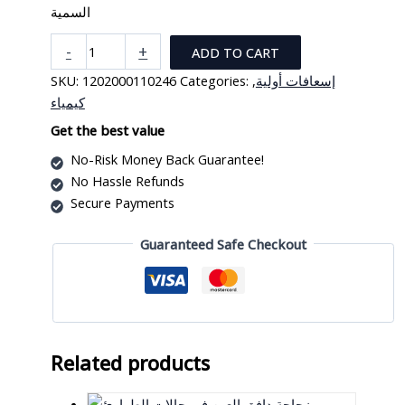
السمية
خرطوشة
-
+
ADD TO CART
غاز
SKU:
1202000110246
Categories:
,
إسعافات أولية
لطلاء
كيمياء
الرش
والأبخرة
Get the best value
العضوية
No-Risk Money Back Guarantee!
منخفضة
No Hassle Refunds
السمية
Secure Payments
quantity
Guaranteed Safe Checkout
Related products