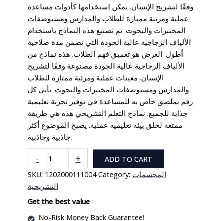
وفقًا لتشريح الإنسان. يمكن استخدامها كأدوات مساعدة
عملية ومرئية ممتازة للطلاب والمدارس ومستوصفات
المختبرات والبحوث. تم تصنيع هذه النماذج باستخدام
الألياف الزجاجية عالية الجودة التي تضمن مدة صلاحية
أطول. الغرض هو تعميق فهم الطلاب. هذه نماذج من
الألياف الزجاجية عالية الجودة مصنوعة وفقًا لتشريح
الإنسان. معينات عملية ومرئية ممتازة للطلاب
والمدارس ومستوصفات المختبرات والبحوث. يأتي كل
رقم بملصق خاص به للمساعدة في توفير تجربة تعليمية
جذابة للجميع. نماذج التعلم التشريحي هذه هي طريقة
ممتعة لخلق بيئة تعليمية عملية. يصبح الموضوع أكثر
جاذبية وجاذبية.
مجسم
-
+
ADD TO CART
الجهاز
المجسمات
Category:
1202000111004
SKU:
العصبي
التشريحية
للانسان
على
Get the best value
لوحة
No-Risk Money Back Guarantee!