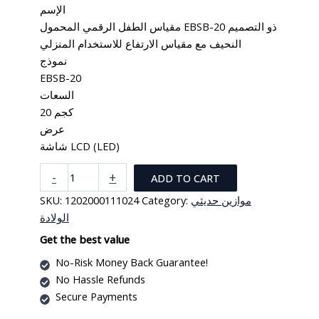
الإسم
مقياس الطفل الرقمي المحمول EBSB-20 ذو التصميم
النحيف مع مقياس الارتفاع للاستخدام المنزلي
نموذج
EBSB-20
السعات
20 كجم
عرض
شاشة LCD (LED)
ميزان
-
+
ADD TO CART
رقمي
SKU:
1202000111024
Category:
موازين حديثي
محمول
الولادة
لحديثي
الولادة
Get the best value
بتصميم
No-Risk Money Back Guarantee!
نحيف
No Hassle Refunds
من
Secure Payments
كينلي