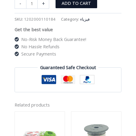
قاعدة
-
+
ADD TO CART
المصباح
quantity
SKU:
1202000110184
Category:
فيزياء
Get the best value
No-Risk Money Back Guarantee!
No Hassle Refunds
Secure Payments
Guaranteed Safe Checkout
Related products