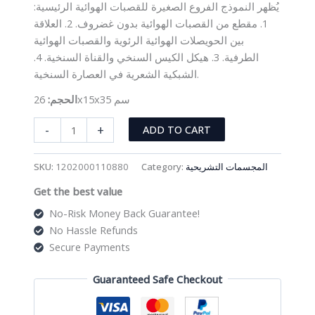
يُظهر النموذج الفروع الصغيرة للقصبات الهوائية الرئيسية:
1. مقطع من القصبات الهوائية بدون غضروف. 2. العلاقة
بين الحويصلات الهوائية الرئوية والقصبات الهوائية
الطرفية. 3. هيكل الكيس السنخي والقناة السنخية. 4.
الشبكية الشعرية في العصارة السنخية.
26x15x35 سم
الحجم:
مجسم
-
+
ADD TO CART
الحويصلات
الرئوية
SKU:
1202000110880
Category:
المجسمات التشريحية
المكبرة
Get the best value
quantity
No-Risk Money Back Guarantee!
No Hassle Refunds
Secure Payments
Guaranteed Safe Checkout