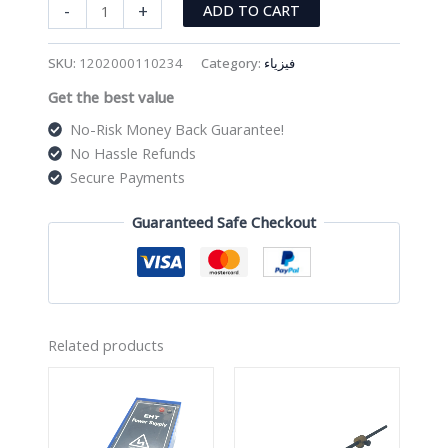
ميكروميتر
-
+
ADD TO CART
عادي
quantity
SKU:
1202000110234
Category:
فيزياء
Get the best value
No-Risk Money Back Guarantee!
No Hassle Refunds
Secure Payments
Guaranteed Safe Checkout
Related products