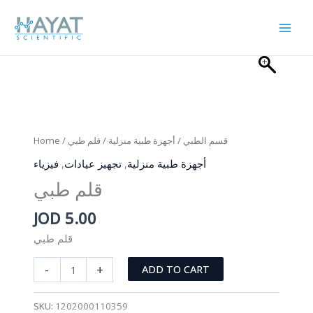
Skip
to
content
Home
/
/ قلم طبي
أجهزة طبية منزلية
/
قسم الطبي
فيزياء
,
تجهيز عيادات
,
أجهزة طبية منزلية
قلم طبي
JOD
5.00
قلم طبي
قلم
-
+
ADD TO CART
طبي
quantity
SKU:
1202000110359