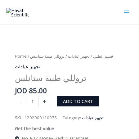
Skip
to
content
Home
/
/ تروللي طبية ستانلس
تجهيز عيادات
/
قسم الطبي
تجهيز عيادات
تروللي طبية ستانلس
JOD
85.00
تروللي
-
+
ADD TO CART
طبية
ستانلس
SKU:
1202000110978
Category:
تجهيز عيادات
quantity
Get the best value
No-Risk Money Back Guarantee!