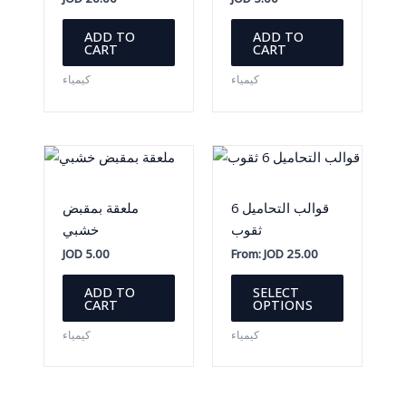
ADD TO
ADD TO
CART
CART
كيمياء
كيمياء
قوالب التحاميل 6
ملعقة بمقبض
ثقوب
خشبي
JOD
5.00
From:
JOD
25.00
This
ADD TO
SELECT
product
CART
OPTIONS
has
كيمياء
كيمياء
multiple
variants.
The