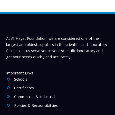
options
may
be
chosen
on
the
product
At Al-Hayat Foundation, we are considered one of the
page
largest and oldest suppliers in the scientific and laboratory
field, so let us serve you in your scientific laboratory and
get your needs quickly and accurately.
Important Links
Schools
Certificates
Commercial & Industrial
Policies & Responsibilities