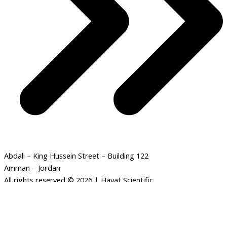
Abdali – King Hussein Street – Building 122
Amman – Jordan
All rights reserved © 2026 | Hayat Scientific
سرعة
-
+
ADD TO CART
الرياح