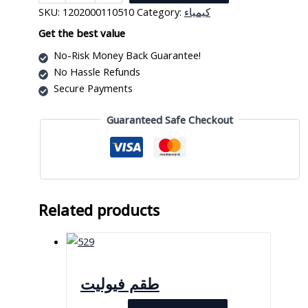
تبخير
SKU:
1202000110510
Category:
كيمياء
البورسلين
quantity
Get the best value
No-Risk Money Back Guarantee!
No Hassle Refunds
Secure Payments
Guaranteed Safe Checkout
Related products
طقم فيوليت