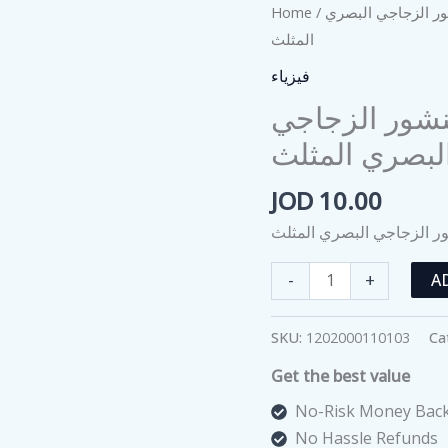
Home
/
/  الزجاجي البصري
المثلث
فيزياء
نشور الزجاجي
لبصري المثلث
JOD
10.00
ر الزجاجي البصري المثلث
قوس
-
+
A
قزح
يظهر
SKU:
1202000110103
Ca
تعليم
Get the best value
المنشور
الزجاجي
No-Risk Money Back
البصري
No Hassle Refunds