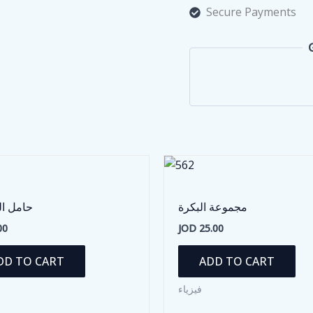
المثلث
Secure Payments
quantity
مجموعة البكرة
حامل ال
00
JOD
25.00
DD TO CART
ADD TO CART
فيزياء