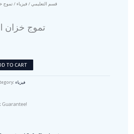
تموج خزان
فيزياء
/
قسم التعليمي
تموج خزان ام
DD TO CART
tegory:
فيزياء
 Guarantee!