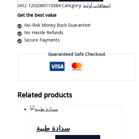
شاش
SKU:
1202000110384
Category:
إسعافات أولية
طبي
quantity
Get the best value
No-Risk Money Back Guarantee!
No Hassle Refunds
Secure Payments
Guaranteed Safe Checkout
Related products
سدادة طبية