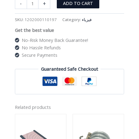
أنابيب
-
+
ADD TO CART
أطياف
العناصر
SKU:
1202000110197
Category:
فيزياء
quantity
Get the best value
No-Risk Money Back Guarantee!
No Hassle Refunds
Secure Payments
Guaranteed Safe Checkout
Related products