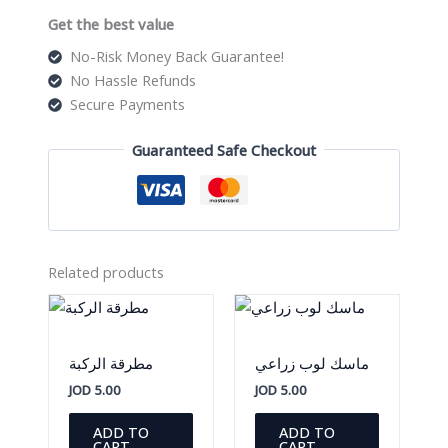
ثقوب
Get the best value
quantity
No-Risk Money Back Guarantee!
No Hassle Refunds
Secure Payments
Guaranteed Safe Checkout
Related products
ماسك لوب زراعي
مطرقة الركبة
JOD
5.00
JOD
5.00
ADD TO
ADD TO
CART
CART