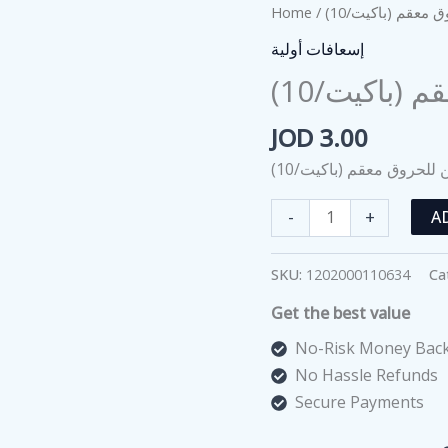
Home
/
/ عقم (باكيت/10
إسعافات أولية
 (باكيت/10
JOD
3.00
 للحروق معقم (باكيت/10
شاش
-
+
A
برافين
للحروق
SKU:
1202000110634
Ca
معقم
Get the best value
(باكيت/10)
quantity
No-Risk Money Back
No Hassle Refunds
Secure Payments