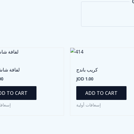
كريب باندج
لفافة شا
00
JOD
1.00
DD TO CART
ADD TO CART
إسعافات أولية
إسعافا