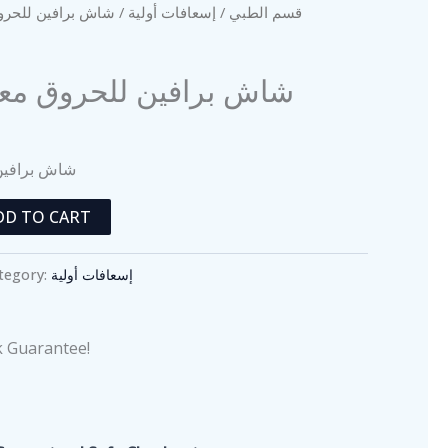
شاش برافين للحروق م)
إسعافات أولية
/
قسم الطبي
شاش برافين للحروق معقم)
شاش برافين)
DD TO CART
tegory:
إسعافات أولية
 Guarantee!