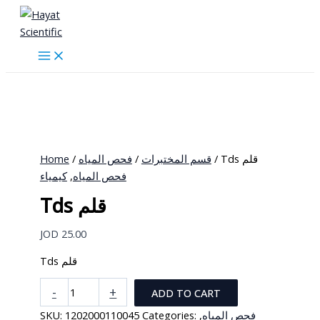
Skip
to
content
Home
/
فحص المياه
/
قسم المختبرات
/ Tds قلم
كيمياء
,
فحص المياه
Tds قلم
JOD
25.00
Tds قلم
Tds
-
+
ADD TO CART
قلم
SKU:
1202000110045
Categories:
,
فحص المياه