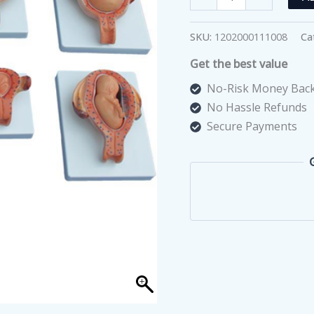
مراحل
تطور
SKU:
1202000111008
Ca
الجنين
Get the best value
quantity
No-Risk Money Back
No Hassle Refunds
Secure Payments