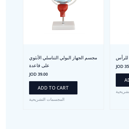
للرأس
مجسم الجهاز البولي التناسلي الأنثوي
على قاعدة
JOD
35
JOD
39.00
A
ADD TO CART
شريحية
المجسمات التشريحية