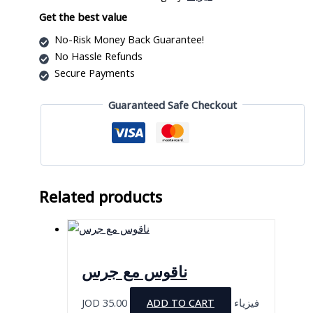
صندوق
quantity
Get the best value
No-Risk Money Back Guarantee!
No Hassle Refunds
Secure Payments
Guaranteed Safe Checkout
Related products
ناقوس مع جرس
JOD
35.00
ADD TO CART
فيزياء