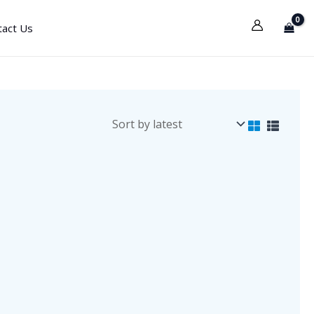
tact Us
جهاز مطياف ضوئي
جهاز طرد 
سبكتروفوتوميتر