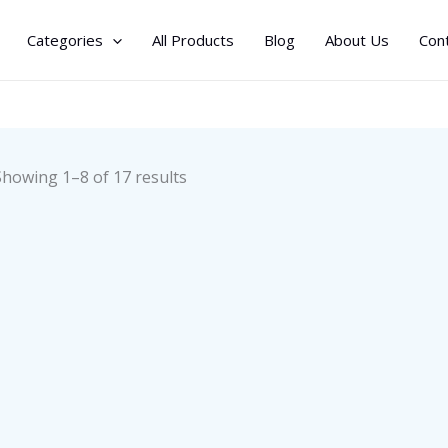
Categories
All Products
Blog
About Us
Con
Sorted
Showing 1–8 of 17 results
by
latest
مركزي عالي السرعة
ثلاجة مكتب سعة 93 لتر
للأنابيب الشعرية
JOD
135.00