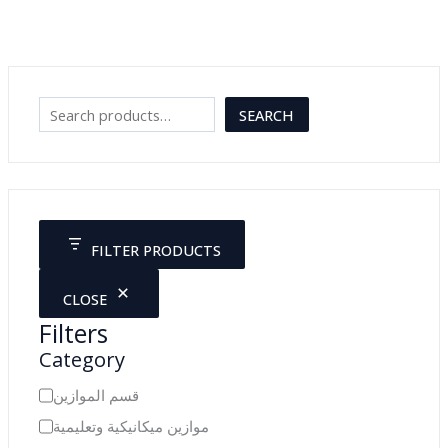
S
SEARCH
e
a
r
c
FILTER PRODUCTS
h
CLOSE
Filters
Category
C
قسم الموازين
a
موازين ميكانيكية وتعليمية