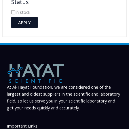
Status
t
e
A
In stock
g
v
APPLY
o
a
r
i
y
l
a
b
i
l
i
At Al-Hayat Foundation, we are considered one of the
largest and oldest suppliers in the scientific and laboratory
t
field, so let us serve you in your scientific laboratory and
y
get your needs quickly and accurately.
Important Links