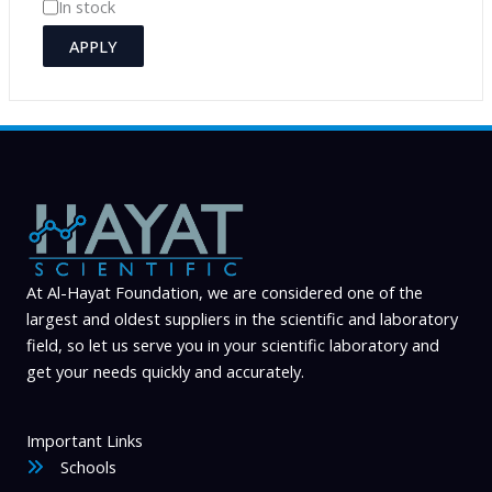
A
In stock
y
v
APPLY
a
i
l
a
b
i
l
At Al-Hayat Foundation, we are considered one of the
i
largest and oldest suppliers in the scientific and laboratory
t
field, so let us serve you in your scientific laboratory and
y
get your needs quickly and accurately.
Important Links
Schools