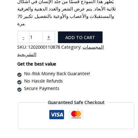
يُظهر هذا النموذج قسمًا من جلد الإنسان في أشكال
ثلاثية الأبعاد. يتم عرض الشعر والغدد الدهنية والعرقية
والمستقبلات والأعصاب والأوعية بالتفصيل. تكبير 70
مرة.
مجسم
-
+
ADD TO CART
كتلة
SKU:
1202000110878
Category:
المجسمات
الجلد
التشريحية
quantity
Get the best value
No-Risk Money Back Guarantee!
No Hassle Refunds
Secure Payments
Guaranteed Safe Checkout