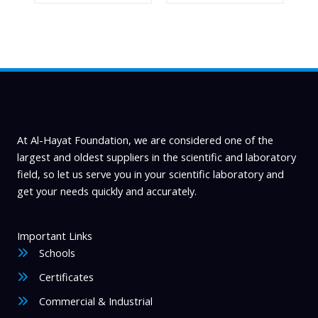
variants.
The
options
may
be
chosen
on
the
product
At Al-Hayat Foundation, we are considered one of the
page
largest and oldest suppliers in the scientific and laboratory
field, so let us serve you in your scientific laboratory and
get your needs quickly and accurately.
Important Links
Schools
Certificates
Commercial & Industrial